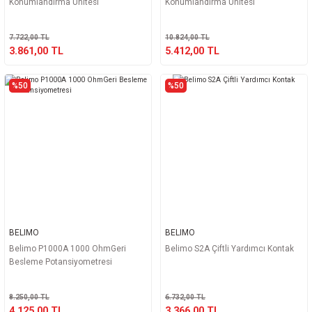
Konumlandırma Ünitesi
Konumlandırma Ünitesi
7.722,00 TL
10.824,00 TL
3.861,00 TL
5.412,00 TL
%50
%50
BELIMO
BELIMO
Belimo P1000A 1000 OhmGeri
Belimo S2A Çiftli Yardımcı Kontak
Besleme Potansiyometresi
8.250,00 TL
6.732,00 TL
4.125,00 TL
3.366,00 TL