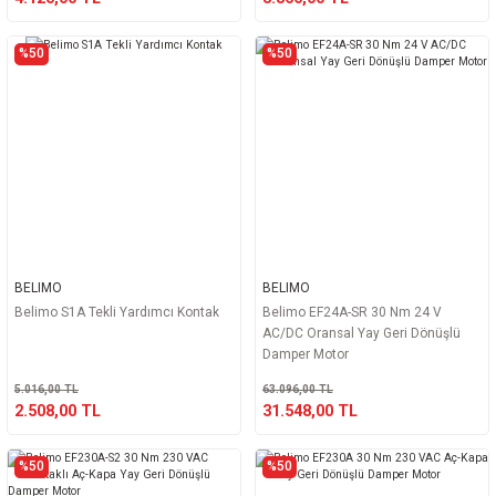
%50
%50
BELIMO
BELIMO
Belimo S1A Tekli Yardımcı Kontak
Belimo EF24A-SR 30 Nm 24 V
AC/DC Oransal Yay Geri Dönüşlü
Damper Motor
5.016,00 TL
63.096,00 TL
2.508,00 TL
31.548,00 TL
%50
%50