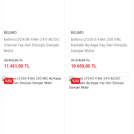
BELIMO
BELIMO
Belimo LF24-SR 4 Nm 24 V AC/DC
Belimo LF230-S 4 Nm 230 VAC
Oransal Yay Geri Dönüşlü Damper
Kontaklı Aç-Kapa Yay Geri Dönüşlü
Motor
Damper Motor
22.902,00 TL
21.318,00 TL
11.451,00 TL
10.659,00 TL
%50
%50