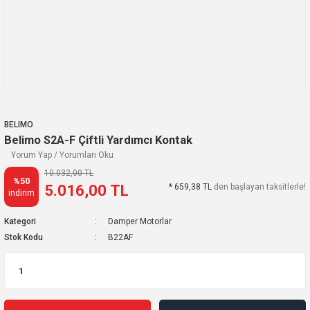
BELIMO
Belimo S2A-F Çiftli Yardımcı Kontak
Yorum Yap / Yorumları Oku
10.032,00 TL
%50
5.016,00 TL
* 659,38 TL
den başlayan taksitlerle!
indirim
Kategori
Damper Motorlar
Stok Kodu
B22AF