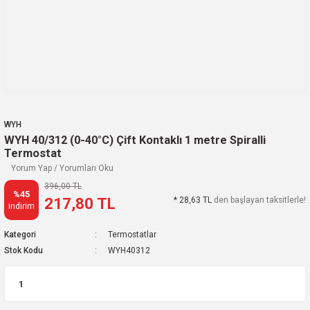
WYH
WYH 40/312 (0-40°C) Çift Kontaklı 1 metre Spiralli
Termostat
Yorum Yap / Yorumları Oku
396,00 TL
%45
217,80 TL
* 28,63 TL
den başlayan taksitlerle!
indirim
Kategori
Termostatlar
Stok Kodu
WYH40312