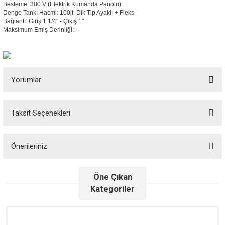
Besleme: 380 V (Elektrik Kumanda Panolu)
Denge Tankı Hacmi: 100lt. Dik Tip Ayaklı + Fleks
Bağlantı: Giriş 1 1/4'' - Çıkış 1"
Maksimum Emiş Derinliği: -
Yorumlar
Taksit Seçenekleri
Bu ürüne ilk yorumu siz yapın!
Önerileriniz
Yorum Yaz
Bu ürünün fiyat bilgisi, resim, ürün açıklamalarında ve diğer konularda
Öne Çıkan
yetersiz gördüğünüz noktaları öneri formunu kullanarak tarafımıza
Kategoriler
iletebilirsiniz.
Görüş ve önerileriniz için teşekkür ederiz.
Ürün resmi kalitesiz, bozuk veya görüntülenemiyor.