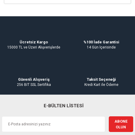
Emniyet Ventiller
Su Basınç Düşürücüler
Hidroforlar
Ürün açıklamasında eksik bilgiler bulunuyor.
Ürün bilgilerinde hatalar bulunuyor.
Esybox Hidroforlar
Sirkülasyon Pompaları
Su Isıtıcıları
Ürün fiyatı diğer sitelerden daha pahalı.
Oda Termostatlar
Gaz Alarm Cihazı
Bu ürüne benzer farklı alternatifler olmalı.
Ücretsiz Kargo
%100 İade Garantisi
15000 TL ve Üzeri Alışverişlerde
14 Gün İçerisinde
Gönder
Güvenli Alışveriş
Taksit Seçeneği
256 BIT SSL Sertifika
Kredi Kart ile Ödeme
E-BÜLTEN LİSTESİ
ABONE
OLUN