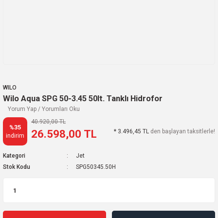
WILO
Wilo Aqua SPG 50-3.45 50lt. Tanklı Hidrofor
Yorum Yap / Yorumları Oku
40.920,00 TL
%35
26.598,00 TL
* 3.496,45 TL
den başlayan taksitlerle!
indirim
Kategori
Jet
Stok Kodu
SPG50345.50H