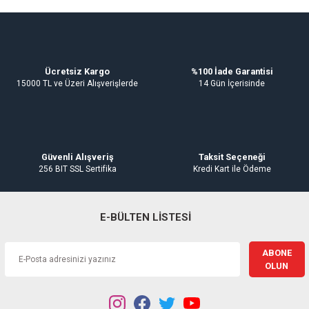
Ürün bilgilerinde hatalar bulunuyor.
Esybox Hidroforlar
Sirkülasyon Pompaları
Su Isıtıcıları
Ürün fiyatı diğer sitelerden daha pahalı.
Oda Termostatlar
Gaz Alarm Cihazı
Bu ürüne benzer farklı alternatifler olmalı.
Ücretsiz Kargo
%100 İade Garantisi
15000 TL ve Üzeri Alışverişlerde
14 Gün İçerisinde
Gönder
Güvenli Alışveriş
Taksit Seçeneği
256 BIT SSL Sertifika
Kredi Kart ile Ödeme
E-BÜLTEN LİSTESİ
ABONE
OLUN