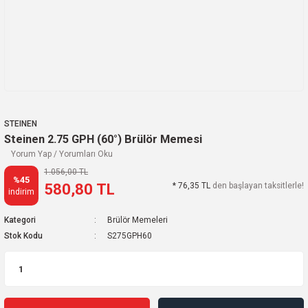
STEINEN
Steinen 2.75 GPH (60°) Brülör Memesi
Yorum Yap / Yorumları Oku
1.056,00 TL
%45
580,80 TL
* 76,35 TL
den başlayan taksitlerle!
indirim
Kategori
Brülör Memeleri
Stok Kodu
S275GPH60