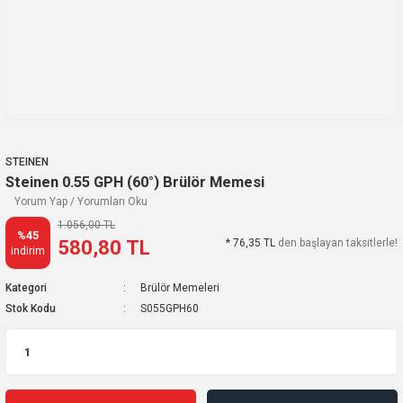
STEINEN
Steinen 0.55 GPH (60°) Brülör Memesi
Yorum Yap / Yorumları Oku
1.056,00 TL
%45
580,80 TL
* 76,35 TL
den başlayan taksitlerle!
indirim
Kategori
Brülör Memeleri
Stok Kodu
S055GPH60