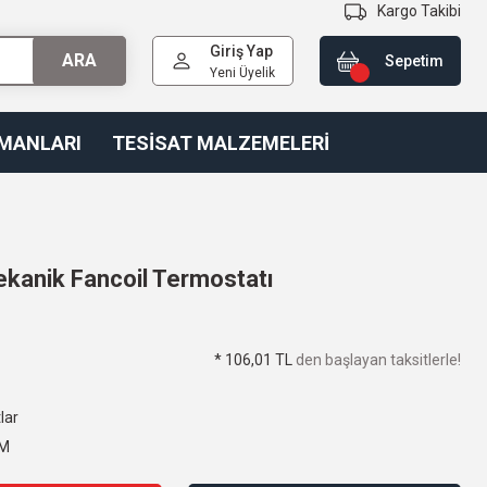
Kargo Takibi
Giriş Yap
ARA
Sepetim
Yeni Üyelik
PMANLARI
TESİSAT MALZEMELERİ
kanik Fancoil Termostatı
* 106,01 TL
den başlayan taksitlerle!
lar
M