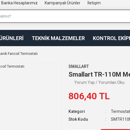
Banka Hesaplarımız
Kampanyalı Ürünler
İletişim
 ÜRÜNLERİ
TEKNİK MALZEMELER
KONTROL EKİ
anik Fancoil Termostatı
SMALLART
Smallart TR-110M Me
Yorum Yap / Yorumları Oku
806,40 TL
Kategori
Termostat
Stok Kodu
SMTR110