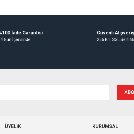
Gönder
%100 İade Garantisi
Güvenli Alışveri
14 Gün İçerisinde
256 BIT SSL Sertifi
ABO
ÜYELIK
KURUMSAL