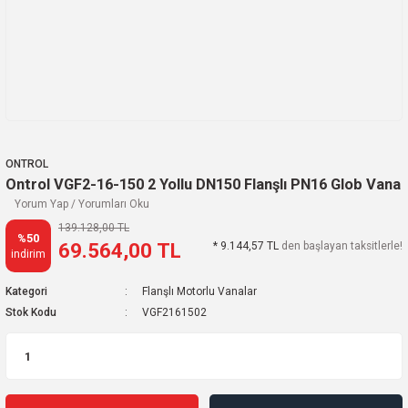
ONTROL
Ontrol VGF2-16-150 2 Yollu DN150 Flanşlı PN16 Glob Vana
Yorum Yap / Yorumları Oku
139.128,00 TL
%50
69.564,00 TL
* 9.144,57 TL
den başlayan taksitlerle!
indirim
Kategori
Flanşlı Motorlu Vanalar
Stok Kodu
VGF2161502