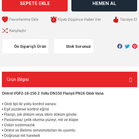
SEPETE EKLE
HEMEN AL
Fiyatı Düşünce Haber Ver
Tavsiye Et
Karşılaştır
Ön Siparişli Ürün
Stok Sorunuz
Ürün Bilgisi
Ontrol VGF2-16-150 2 Yollu DN150 Flanşlı PN16 Glob Vana
• Glob tipi iki yollu kontrol vanası
• Eşit yüzdesel kontrol eğrisi
• Flanşlı, pik döküm veya sfero döküm gövde
• Paslanmaz çelik oturma yüzeyi, mil ve klape
• Üstün sızdırmazlık
• Ontrol ve Belimo servomotorları ile uyumlu
• Doğrusal mil hareketi