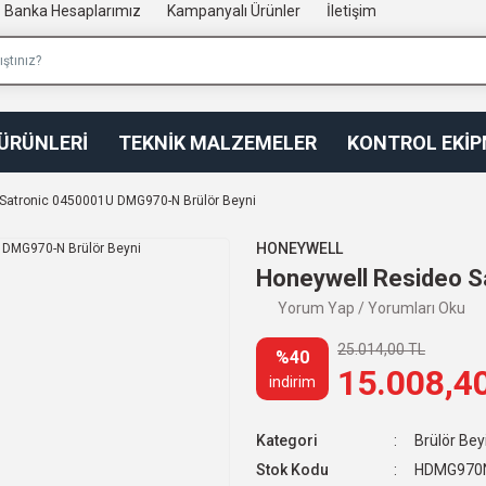
Banka Hesaplarımız
Kampanyalı Ürünler
İletişim
 ÜRÜNLERİ
TEKNİK MALZEMELER
KONTROL EKİ
Satronic 0450001U DMG970-N Brülör Beyni
HONEYWELL
Honeywell Resideo S
Yorum Yap / Yorumları Oku
25.014,00 TL
%40
15.008,4
indirim
Kategori
Brülör Beyi
Stok Kodu
HDMG970