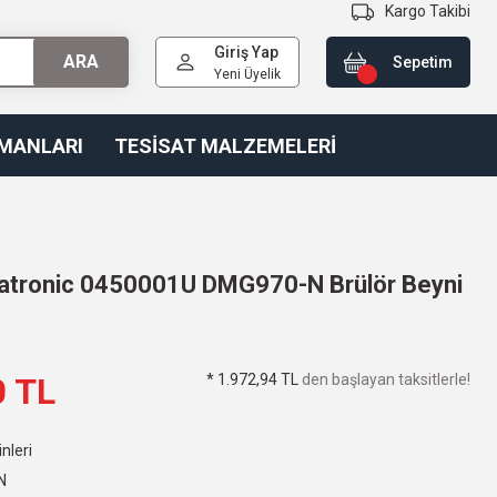
Kargo Takibi
Giriş Yap
ARA
Sepetim
Yeni Üyelik
PMANLARI
TESİSAT MALZEMELERİ
atronic 0450001U DMG970-N Brülör Beyni
* 1.972,94 TL
den başlayan taksitlerle!
0 TL
nleri
N