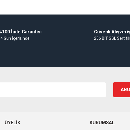
Gönder
%100 İade Garantisi
Güvenli Alışveri
14 Gün İçerisinde
256 BIT SSL Sertifi
ABO
ÜYELIK
KURUMSAL