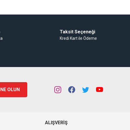
ş
Taksit Seçeneği
ka
Kredi Kart ile Ödeme
NE OLUN
ALIŞVERIŞ