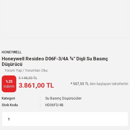
HONEYWELL
Honeywell Resideo D06F-3/4A ¾'' Dişli Su Basınç
Düşürücü
Yorum Yap / Yorumları Oku
5.148,00 TL
%25
3.861,00 TL
* 507,55 TL
den başlayan taksitlerle!
indirim
Kategori
Su Basınç Düşürücüler
Stok Kodu
HD06F3/4B