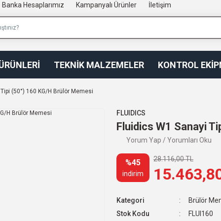
Banka Hesaplarımız
Kampanyalı Ürünler
İletişim
 ÜRÜNLERİ
TEKNİK MALZEMELER
KONTROL EKİ
 Tipi (50°) 160 KG/H Brülör Memesi
FLUIDICS
Fluidics W1 Sanayi T
Yorum Yap / Yorumları Oku
28.116,00 TL
%45
15.463,8
indirim
Kategori
Brülör Me
Stok Kodu
FLUI160