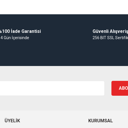
Gönder
%100 İade Garantisi
Güvenli Alışveri
14 Gün İçerisinde
256 BIT SSL Sertifi
ABO
ÜYELIK
KURUMSAL