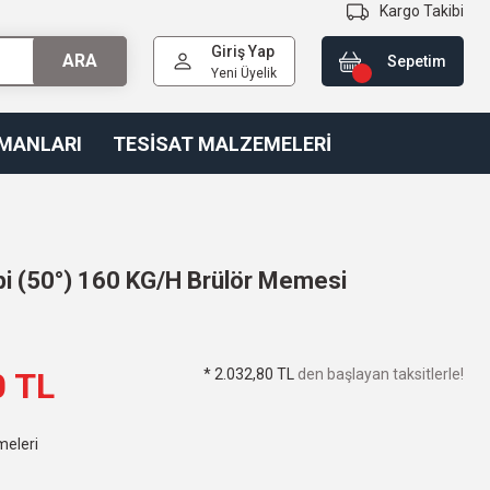
Kargo Takibi
Giriş Yap
ARA
Sepetim
Yeni Üyelik
PMANLARI
TESİSAT MALZEMELERİ
ipi (50°) 160 KG/H Brülör Memesi
* 2.032,80 TL
den başlayan taksitlerle!
0 TL
meleri