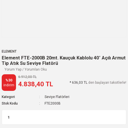
ELEMENT
Element FTE-2000B 20mt. Kauçuk Kablolu 40˚ Açılı Armut
Tip Atık Su Seviye Flatörü
Yorum Yap / Yorumları Oku
6.912,00 TL
%30
4.838,40 TL
* 636,03 TL
den başlayan taksitlerle!
indirim
Kategori
Seviye Flatörleri
Stok Kodu
FTE2000B