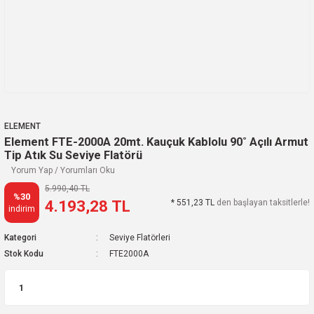
ELEMENT
Element FTE-2000A 20mt. Kauçuk Kablolu 90˚ Açılı Armut
Tip Atık Su Seviye Flatörü
Yorum Yap / Yorumları Oku
5.990,40 TL
%30
4.193,28 TL
* 551,23 TL
den başlayan taksitlerle!
indirim
Kategori
Seviye Flatörleri
Stok Kodu
FTE2000A