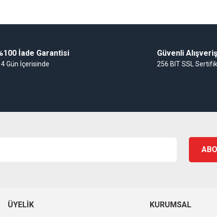
Gönder
%100 İade Garantisi
Güvenli Alışveri
14 Gün İçerisinde
256 BIT SSL Sertifi
ABO
ÜYELIK
KURUMSAL