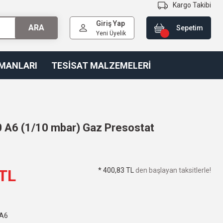
Kargo Takibi
Giriş Yap
ARA
Sepetim
Yeni Üyelik
PMANLARI
TESİSAT MALZEMELERİ
A6 (1/10 mbar) Gaz Presostat
* 400,83 TL
den başlayan taksitlerle!
 TL
A6