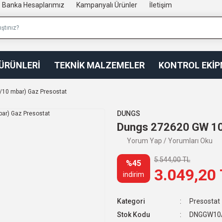
Banka Hesaplarımız
Kampanyalı Ürünler
İletişim
 ÜRÜNLERİ
TEKNİK MALZEMELER
KONTROL EKİ
/10 mbar) Gaz Presostat
DUNGS
Dungs 272620 GW 10 
Yorum Yap / Yorumları Oku
5.544,00 TL
%45
3.049,20
indirim
Kategori
Presostat
Stok Kodu
DNGGW10