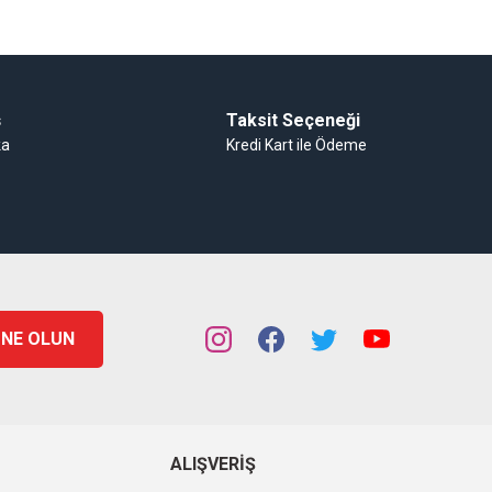
ş
Taksit Seçeneği
ka
Kredi Kart ile Ödeme
NE OLUN
ALIŞVERIŞ