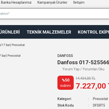
Banka Hesaplarımız
Kampanyalı Ürünler
İletişim
 ÜRÜNLERİ
TEKNİK MALZEMELER
KONTROL EKİ
/17 bar) Presostat
DANFOSS
Danfoss 017-525566 
Yorum Yap / Yorumları Oku
14.454,00 TL
%50
7.227,00
indirim
Kategori
Presostat
Stok Kodu
DFSRT5