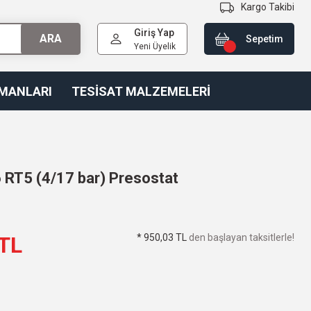
Kargo Takibi
Giriş Yap
ARA
Sepetim
Yeni Üyelik
PMANLARI
TESİSAT MALZEMELERİ
RT5 (4/17 bar) Presostat
* 950,03 TL
den başlayan taksitlerle!
 TL