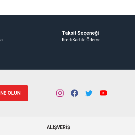
ş
Taksit Seçeneği
ka
Kredi Kart ile Ödeme
NE OLUN
ALIŞVERIŞ