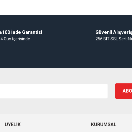
Gönder
%100 İade Garantisi
Güvenli Alışveri
14 Gün İçerisinde
256 BIT SSL Sertifi
ABO
ÜYELIK
KURUMSAL