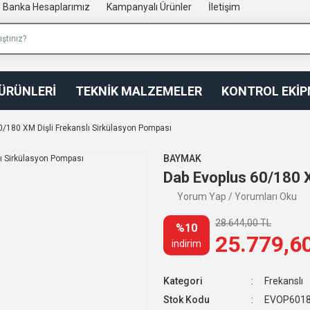
Banka Hesaplarımız
Kampanyalı Ürünler
İletişim
 ÜRÜNLERİ
TEKNİK MALZEMELER
KONTROL EKİ
0/180 XM Dişli Frekanslı Sirkülasyon Pompası
BAYMAK
Dab Evoplus 60/180 X
Yorum Yap / Yorumları Oku
28.644,00 TL
%10
25.779,6
indirim
Kategori
Frekanslı
Stok Kodu
EVOP601