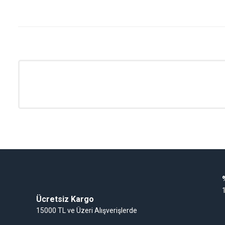
Ürün resmi kalitesiz, bozuk veya görüntülenemiyor.
Ürün açıklamasında eksik bilgiler bulunuyor.
Ürün bilgilerinde hatalar bulunuyor.
Ürün fiyatı diğer sitelerden daha pahalı.
Bu ürüne benzer farklı alternatifler olmalı.
Emniyet Ventiller
Su Basınç Düşürücüler
Hid
Gaz Alarm Cihazı
Ücretsiz Kargo
15000 TL ve Üzeri Alışverişlerde