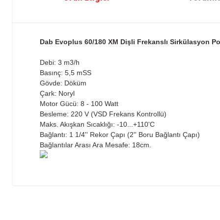
Dab Evoplus 60/180 XM Dişli Frekanslı Sirkülasyon P
Debi: 3 m3/h
Basınç: 5,5 mSS
Gövde: Döküm
Çark: Noryl
Motor Gücü: 8 - 100 Watt
Besleme: 220 V (VSD Frekans Kontrollü)
Maks. Akışkan Sıcaklığı: -10...+110'C
Bağlantı: 1 1/4'' Rekor Çapı (2'' Boru Bağlantı Çapı)
Bağlantılar Arası Ara Mesafe: 18cm.
Bu ürünün fiyat bilgisi, resim, ürün açıklamalarında ve diğer konu
Görüş ve önerileriniz için teşekkür ederiz.