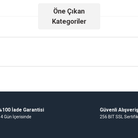
Öne Çıkan
Yorum Yaz
Kategoriler
roforlar
Esybox Hidroforlar
Sirkülasyon Pompaları
Gönder
%100 İade Garantisi
Güvenli Alışveri
14 Gün İçerisinde
256 BIT SSL Sertifi