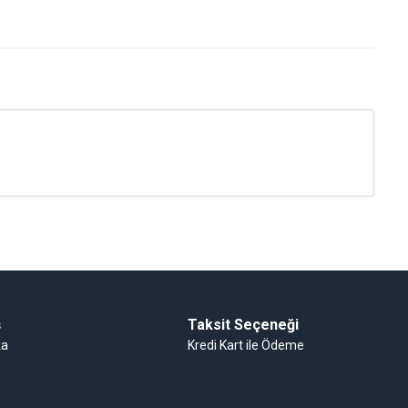
Su Isıtıcıları
Oda Termostatlar
ş
Taksit Seçeneği
ka
Kredi Kart ile Ödeme