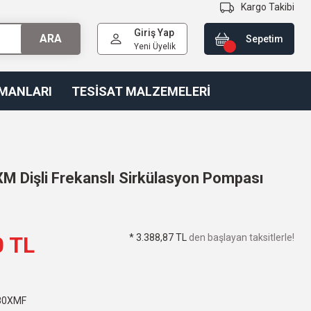
Kargo Takibi
Giriş Yap
ARA
Sepetim
Yeni Üyelik
PMANLARI
TESİSAT MALZEMELERİ
M Dişli Frekanslı Sirkülasyon Pompası
* 3.388,87 TL
den başlayan taksitlerle!
0 TL
80XMF