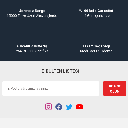
Oda Termostatlar
Gaz Alarm Cihazı
Bu ürüne benzer farklı alternatifler olmalı.
Ücretsiz Kargo
%100 İade Garantisi
15000 TL ve Üzeri Alışverişlerde
14 Gün İçerisinde
Gönder
Güvenli Alışveriş
Taksit Seçeneği
256 BIT SSL Sertifika
Kredi Kart ile Ödeme
E-BÜLTEN LİSTESİ
ABONE
OLUN