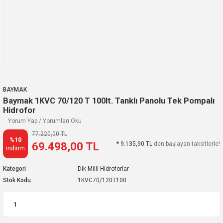
BAYMAK
Baymak 1KVC 70/120 T 100lt. Tanklı Panolu Tek Pompalı
Hidrofor
Yorum Yap / Yorumları Oku
77.220,00 TL
%10
69.498,00 TL
* 9.135,90 TL
den başlayan taksitlerle!
indirim
Kategori
Dik Milli Hidroforlar
Stok Kodu
1KVC70/120T100