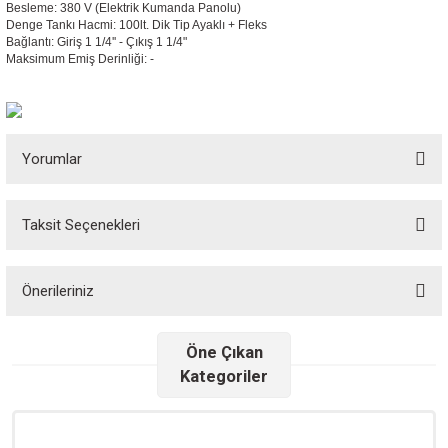
Besleme: 380 V (Elektrik Kumanda Panolu)
Denge Tankı Hacmi: 100lt. Dik Tip Ayaklı + Fleks
Bağlantı: Giriş 1 1/4'' - Çıkış 1 1/4"
Maksimum Emiş Derinliği: -
Yorumlar
Taksit Seçenekleri
Bu ürüne ilk yorumu siz yapın!
Önerileriniz
Yorum Yaz
Bu ürünün fiyat bilgisi, resim, ürün açıklamalarında ve diğer konularda
Öne Çıkan
yetersiz gördüğünüz noktaları öneri formunu kullanarak tarafımıza
Kategoriler
iletebilirsiniz.
Görüş ve önerileriniz için teşekkür ederiz.
Ürün resmi kalitesiz, bozuk veya görüntülenemiyor.