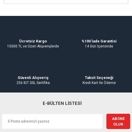
Emniyet Ventiller
Su Basınç Düşürücüler
Hidroforlar
Ürün açıklamasında eksik bilgiler bulunuyor.
Ürün bilgilerinde hatalar bulunuyor.
Esybox Hidroforlar
Sirkülasyon Pompaları
Su Isıtıcıları
Ürün fiyatı diğer sitelerden daha pahalı.
Oda Termostatlar
Gaz Alarm Cihazı
Bu ürüne benzer farklı alternatifler olmalı.
Ücretsiz Kargo
%100 İade Garantisi
15000 TL ve Üzeri Alışverişlerde
14 Gün İçerisinde
Gönder
Güvenli Alışveriş
Taksit Seçeneği
256 BIT SSL Sertifika
Kredi Kart ile Ödeme
E-BÜLTEN LİSTESİ
ABONE
OLUN